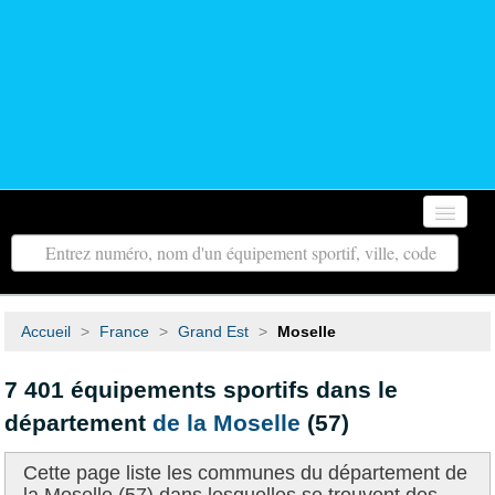
Accueil
Autour de moi
Accueil
>
France
>
Grand Est
>
Moselle
Toutes les régions
7 401 équipements sportifs dans le
Tous les départements
département
de la Moselle
(57)
Contact
Cette page liste les communes du département de
Recherche avancée
la Moselle (57) dans lesquelles se trouvent des