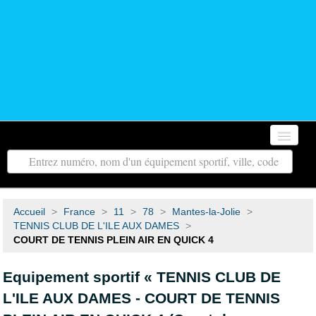
Accueil
Autour de moi
Accueil
>
France
>
11
>
78
>
Mantes-la-Jolie
>
Toutes les régions
TENNIS CLUB DE L'ILE AUX DAMES
>
COURT DE TENNIS PLEIN AIR EN QUICK 4
Tous les départements
Equipement sportif « TENNIS CLUB DE
Contact
L'ILE AUX DAMES - COURT DE TENNIS
Recherche avancée