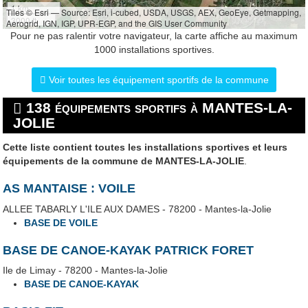
1 km
Tiles © Esri — Source: Esri, i-cubed, USDA, USGS, AEX, GeoEye, Getmapping,
3000 ft
Aerogrid, IGN, IGP, UPR-EGP, and the GIS User Community
Pour ne pas ralentir votre navigateur, la carte affiche au maximum
1000 installations sportives.
Voir toutes les équipement sportifs de la commune
138 équipements sportifs à MANTES-LA-
JOLIE
Cette liste contient toutes les installations sportives et leurs
équipements de la commune de MANTES-LA-JOLIE
.
AS MANTAISE : VOILE
ALLEE TABARLY L'ILE AUX DAMES - 78200 - Mantes-la-Jolie
BASE DE VOILE
BASE DE CANOE-KAYAK PATRICK FORET
Ile de Limay - 78200 - Mantes-la-Jolie
BASE DE CANOE-KAYAK