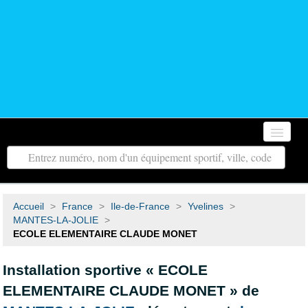
Accueil
Autour de moi
Accueil
>
France
>
Ile-de-France
>
Yvelines
>
Toutes les régions
MANTES-LA-JOLIE
>
ECOLE ELEMENTAIRE CLAUDE MONET
Tous les départements
Installation sportive « ECOLE
Contact
ELEMENTAIRE CLAUDE MONET » de
Recherche avancée