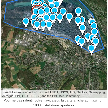
1 km
Tiles © Esri — Source: Esri, i-cubed, USDA, USGS, AEX, GeoEye, Getmapping,
3000 ft
Aerogrid, IGN, IGP, UPR-EGP, and the GIS User Community
Pour ne pas ralentir votre navigateur, la carte affiche au maximum
1000 installations sportives.