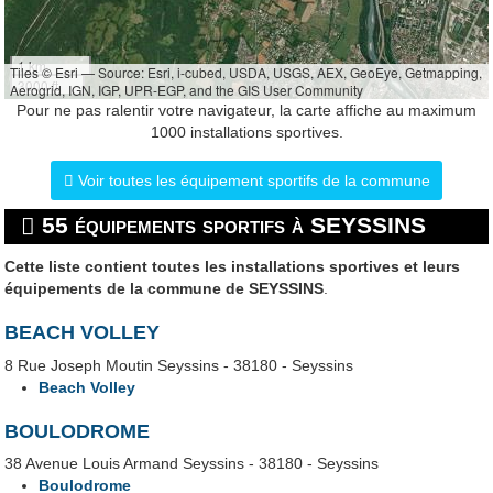
1 km
Tiles © Esri — Source: Esri, i-cubed, USDA, USGS, AEX, GeoEye, Getmapping,
3000 ft
Aerogrid, IGN, IGP, UPR-EGP, and the GIS User Community
Pour ne pas ralentir votre navigateur, la carte affiche au maximum
1000 installations sportives.
Voir toutes les équipement sportifs de la commune
55 équipements sportifs à SEYSSINS
Cette liste contient toutes les installations sportives et leurs
équipements de la commune de SEYSSINS
.
BEACH VOLLEY
8 Rue Joseph Moutin Seyssins - 38180 - Seyssins
Beach Volley
BOULODROME
38 Avenue Louis Armand Seyssins - 38180 - Seyssins
Boulodrome