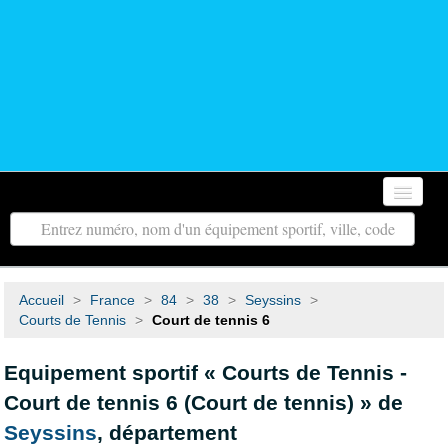
Accueil
Autour de moi
Accueil
>
France
>
84
>
38
>
Seyssins
>
Toutes les régions
Courts de Tennis
>
Court de tennis 6
Tous les départements
Equipement sportif « Courts de Tennis -
Court de tennis 6 (Court de tennis) » de
Contact
Seyssins
, département
Recherche avancée