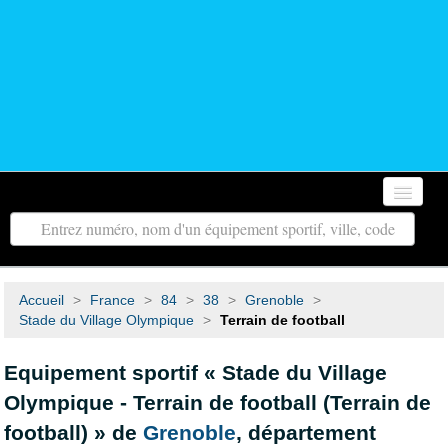
Accueil
Autour de moi
Accueil
>
France
>
84
>
38
>
Grenoble
>
Toutes les régions
Stade du Village Olympique
>
Terrain de football
Tous les départements
Equipement sportif « Stade du Village
Olympique - Terrain de football (Terrain de
Contact
football) » de
Grenoble
, département
Recherche avancée