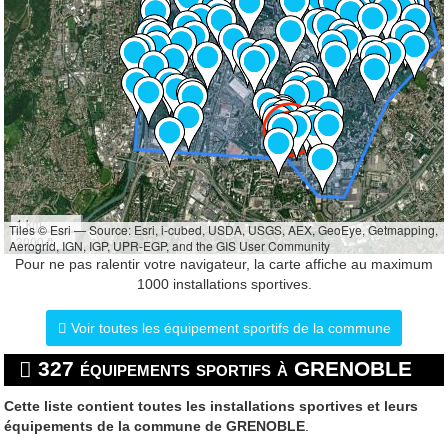
1 km
Tiles © Esri — Source: Esri, i-cubed, USDA, USGS, AEX, GeoEye, Getmapping,
3000 ft
Aerogrid, IGN, IGP, UPR-EGP, and the GIS User Community
Pour ne pas ralentir votre navigateur, la carte affiche au maximum
1000 installations sportives.
Voir toutes les équipement sportifs de la commune
327 équipements sportifs à GRENOBLE
Cette liste contient toutes les installations sportives et leurs
équipements de la commune de GRENOBLE
.