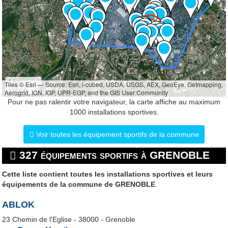
1 km
Tiles © Esri — Source: Esri, i-cubed, USDA, USGS, AEX, GeoEye, Getmapping,
3000 ft
Aerogrid, IGN, IGP, UPR-EGP, and the GIS User Community
Pour ne pas ralentir votre navigateur, la carte affiche au maximum
1000 installations sportives.
Voir toutes les équipement sportifs de la commune
327 équipements sportifs à GRENOBLE
Cette liste contient toutes les installations sportives et leurs
équipements de la commune de GRENOBLE
.
ABLOK
23 Chemin de l'Eglise - 38000 - Grenoble