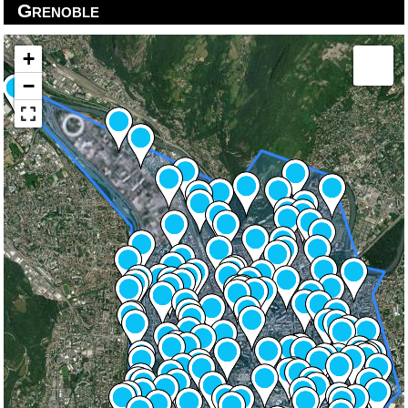
Grenoble
+
−