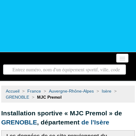
Accueil
Autour de moi
Accueil
>
France
>
Auvergne-Rhône-Alpes
>
Isère
>
Toutes les régions
GRENOBLE
>
MJC Premol
Tous les départements
Installation sportive « MJC Premol » de
GRENOBLE
, département
de l'Isère
Contact
Recherche avancée
Les données de ce site proviennent du