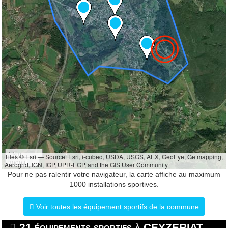
1 km
Tiles © Esri — Source: Esri, i-cubed, USDA, USGS, AEX, GeoEye, Getmapping,
3000 ft
Aerogrid, IGN, IGP, UPR-EGP, and the GIS User Community
Pour ne pas ralentir votre navigateur, la carte affiche au maximum
1000 installations sportives.
Voir toutes les équipement sportifs de la commune
21 équipements sportifs à CEYZERIAT