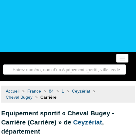
Accueil
Autour de moi
Accueil
>
France
>
84
>
1
>
Ceyzériat
>
Toutes les régions
Cheval Bugey
>
Carrière
Tous les départements
Equipement sportif « Cheval Bugey -
Carrière (Carrière) » de
Ceyzériat
,
Contact
département
Recherche avancée