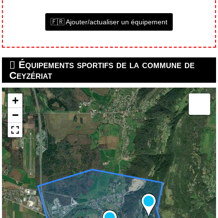
🇫🇷 Ajouter/actualiser un équipement
Équipements sportifs de la commune de
Ceyzériat
+
−