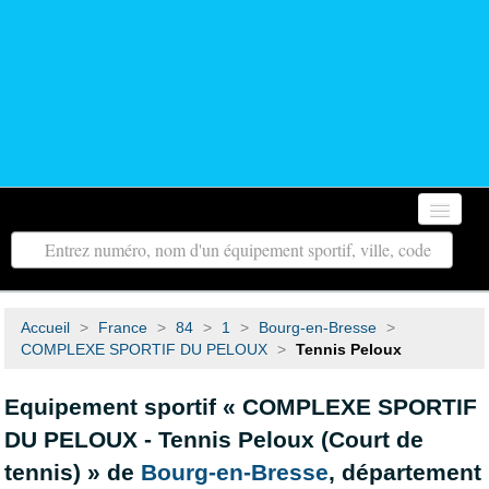
Accueil
Autour de moi
Accueil
>
France
>
84
>
1
>
Bourg-en-Bresse
>
Toutes les régions
COMPLEXE SPORTIF DU PELOUX
>
Tennis Peloux
Tous les départements
Equipement sportif « COMPLEXE SPORTIF
DU PELOUX - Tennis Peloux (Court de
Contact
tennis) » de
Bourg-en-Bresse
, département
Recherche avancée