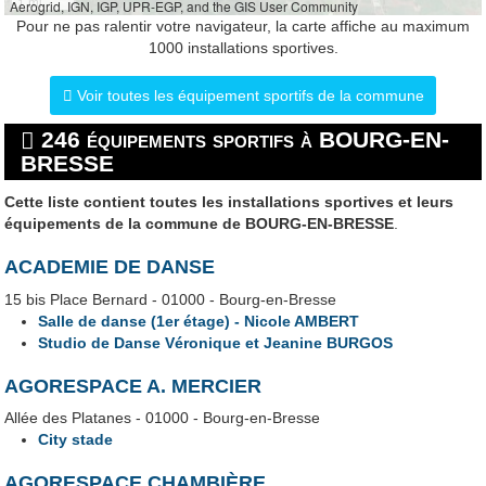
1 mi
Aerogrid, IGN, IGP, UPR-EGP, and the GIS User Community
Pour ne pas ralentir votre navigateur, la carte affiche au maximum
1000 installations sportives.
Voir toutes les équipement sportifs de la commune
246 équipements sportifs à BOURG-EN-
BRESSE
Cette liste contient toutes les installations sportives et leurs
équipements de la commune de BOURG-EN-BRESSE
.
ACADEMIE DE DANSE
15 bis Place Bernard - 01000 - Bourg-en-Bresse
Salle de danse (1er étage) - Nicole AMBERT
Studio de Danse Véronique et Jeanine BURGOS
AGORESPACE A. MERCIER
Allée des Platanes - 01000 - Bourg-en-Bresse
City stade
AGORESPACE CHAMBIÈRE