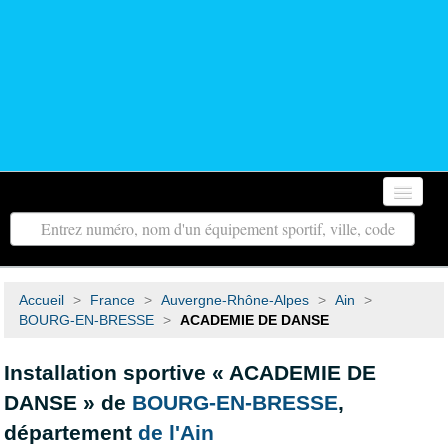
Accueil
Autour de moi
Accueil
>
France
>
Auvergne-Rhône-Alpes
>
Ain
>
Toutes les régions
BOURG-EN-BRESSE
>
ACADEMIE DE DANSE
Tous les départements
Installation sportive « ACADEMIE DE
DANSE » de
BOURG-EN-BRESSE
,
Contact
département
de l'Ain
Recherche avancée