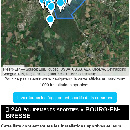
2 km
Tiles © Esri — Source: Esri, i-cubed, USDA, USGS, AEX, GeoEye, Getmapping,
1 mi
Aerogrid, IGN, IGP, UPR-EGP, and the GIS User Community
Pour ne pas ralentir votre navigateur, la carte affiche au maximum
1000 installations sportives.
Voir toutes les équipement sportifs de la commune
246 équipements sportifs à BOURG-EN-
BRESSE
Cette liste contient toutes les installations sportives et leurs