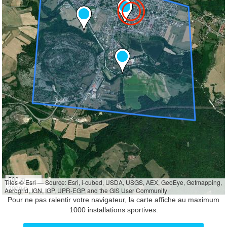
500 m
Tiles © Esri — Source: Esri, i-cubed, USDA, USGS, AEX, GeoEye, Getmapping,
2000 ft
Aerogrid, IGN, IGP, UPR-EGP, and the GIS User Community
Pour ne pas ralentir votre navigateur, la carte affiche au maximum
1000 installations sportives.