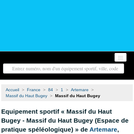
Accueil
Autour de moi
Accueil
>
France
>
84
>
1
>
Artemare
>
Toutes les régions
Massif du Haut Bugey
>
Massif du Haut Bugey
Tous les départements
Equipement sportif « Massif du Haut
Bugey - Massif du Haut Bugey (Espace de
Contact
pratique spéléologique) » de
Artemare
,
Recherche avancée