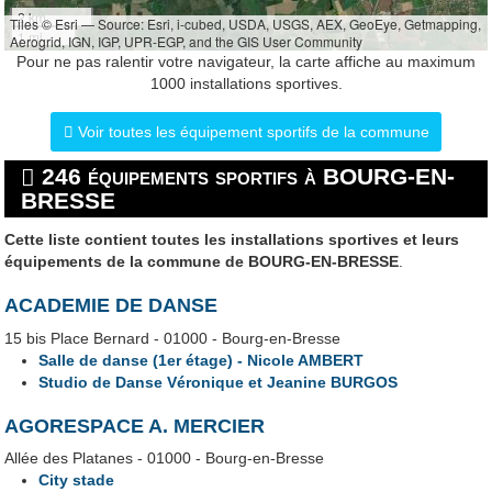
2 km
Tiles © Esri — Source: Esri, i-cubed, USDA, USGS, AEX, GeoEye, Getmapping,
1 mi
Aerogrid, IGN, IGP, UPR-EGP, and the GIS User Community
Pour ne pas ralentir votre navigateur, la carte affiche au maximum
1000 installations sportives.
Voir toutes les équipement sportifs de la commune
246 équipements sportifs à BOURG-EN-
BRESSE
Cette liste contient toutes les installations sportives et leurs
équipements de la commune de BOURG-EN-BRESSE
.
ACADEMIE DE DANSE
15 bis Place Bernard - 01000 - Bourg-en-Bresse
Salle de danse (1er étage) - Nicole AMBERT
Studio de Danse Véronique et Jeanine BURGOS
AGORESPACE A. MERCIER
Allée des Platanes - 01000 - Bourg-en-Bresse
City stade