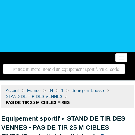
Accueil
Autour de moi
Accueil
>
France
>
84
>
1
>
Bourg-en-Bresse
>
Toutes les régions
STAND DE TIR DES VENNES
>
PAS DE TIR 25 M CIBLES FIXES
Tous les départements
Equipement sportif « STAND DE TIR DES
Contact
VENNES - PAS DE TIR 25 M CIBLES
Recherche avancée